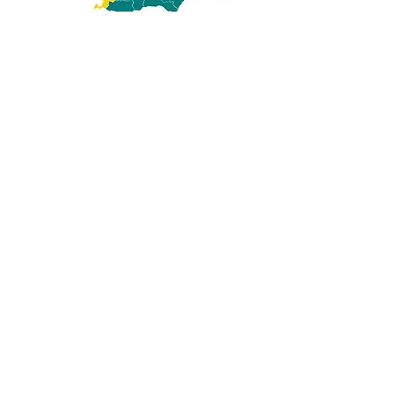
TIA ingick, precis som NAD, i det som hette
Partnerskap Skåne. I och med upphörandet av
Partnerskap Skåne vid årsskiftet
2023-2024
finns
inte längre några TIA-samordnare. Ansvaret för och
arbetet med TIA sköts nu helt av Länsstyrelsen,
som även utlyser TIA-medel som idéburna
organisationer kan ansöka om.
Läs mer på
Länsstyrelsens hemsida.
Läs mer om TIA på
Partnerskap Skånes hemsida.
Har du frågor om TIA?
Kontakta Mikael Johansson
mikael@malmoideella.se