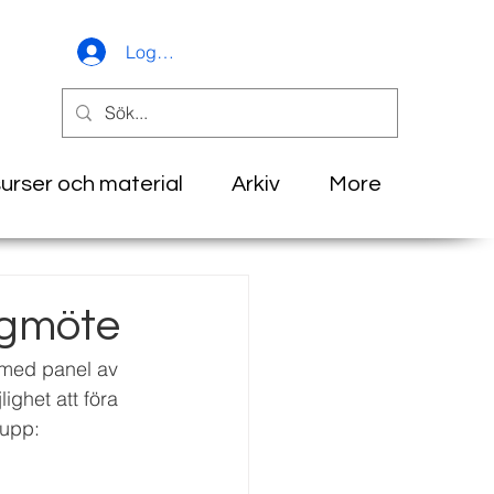
Logga in
urser och material
Arkiv
More
logmöte
 med panel av 
ighet att föra 
 upp: