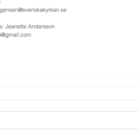
n
orgensen@svenskakyrkan.se
a: Jeanette Andersson
v6@gmail.com