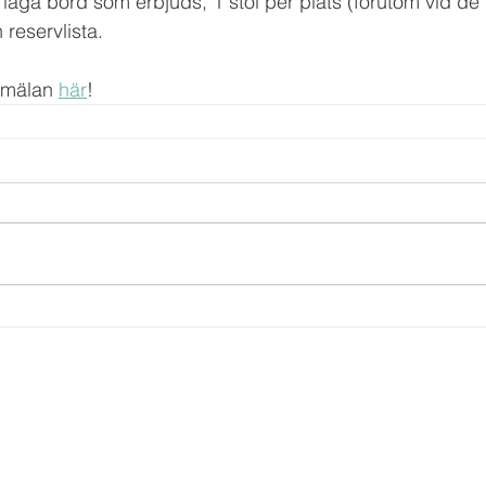
r låga bord som erbjuds, 1 stol per plats (förutom vid de
 reservlista.
mälan 
här
!