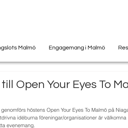
ngslots Malmö
Engagemang i Malmö
Res
till Open Your Eyes To M
 genomförs höstens Open Your Eyes To Malmö på Niag
nstdrivna idéburna föreningar/organisationer är välkomna 
etta evenemang. 