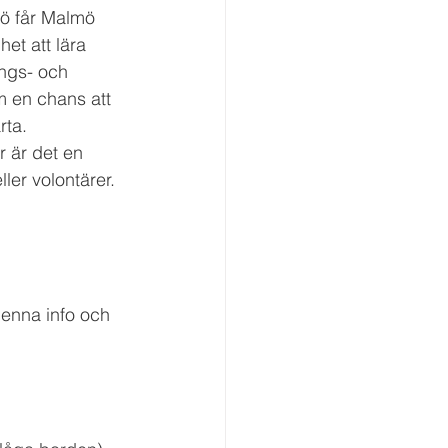
ö får Malmö 
het att lära 
ngs- och 
m en chans att 
ta. 
r är det en 
ler volontärer. 
enna info och 