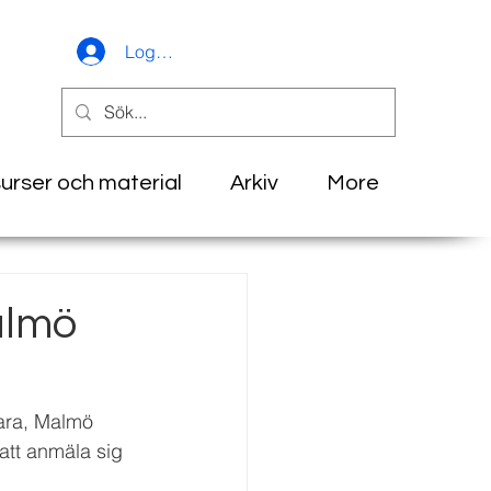
Logga in
urser och material
Arkiv
More
almö
ara, Malmö 
att anmäla sig 