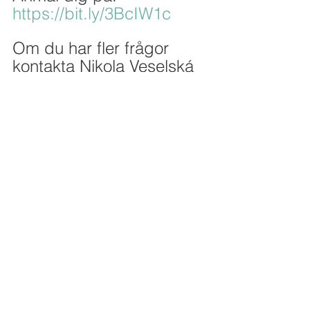
https://bit.ly/3BcIW1c
Om du har fler frågor 
kontakta Nikola Veselská 
på 
nikola@malmoideella.se
Kommentarer
Skriv en kommentar...