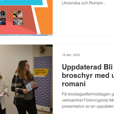
Ukrainska och Romani...
18 dec. 2023
Uppdaterad Bl
broschyr med 
romani
På torsdagseftermiddagen 
verksamhet Föreningslots Mal
presentation av en uppdatera