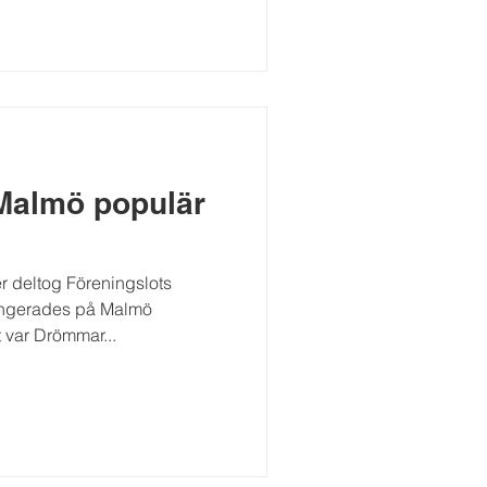
Malmö populär
 deltog Föreningslots
angerades på Malmö
t var Drömmar...