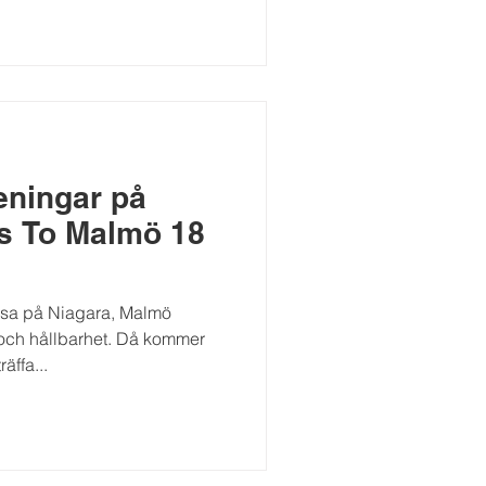
eningar på
s To Malmö 18
ssa på Niagara, Malmö
 och hållbarhet. Då kommer
äffa...