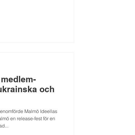
i medlem-
ukrainska och
genomförde Malmö Ideellas
mö en release-fest för en
d...