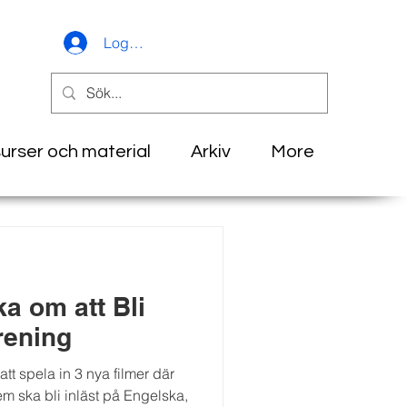
Logga in
urser och material
Arkiv
More
a om att Bli
rening
tt spela in 3 nya filmer där
em ska bli inläst på Engelska,