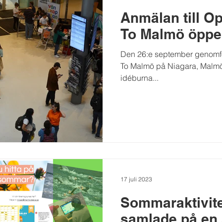
Anmälan till O
To Malmö öpp
Den 26:e september genomf
To Malmö på Niagara, Malmö U
idéburna...
17 juli 2023
Sommaraktivite
samlade på en 