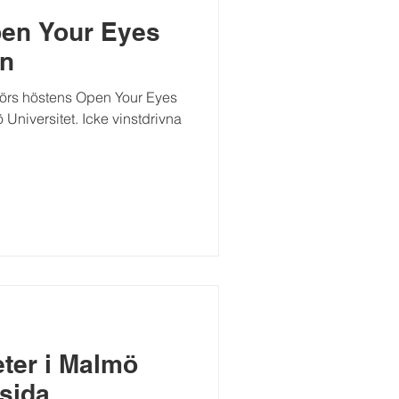
pen Your Eyes
en
örs höstens Open Your Eyes
niversitet. Icke vinstdrivna
ter i Malmö
sida