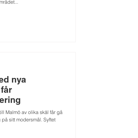
rådet...
ed nya
får
ering
l Malmö av olika skäl får gå
 på sitt modersmål. Syftet